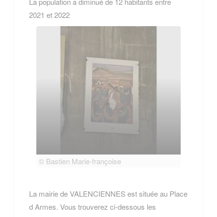
La population a diminué de 12 habitants entre
2021 et 2022
© Bastien Marie-françoise
© Bas
La mairie de VALENCIENNES est située au Place
d Armes. Vous trouverez ci-dessous les