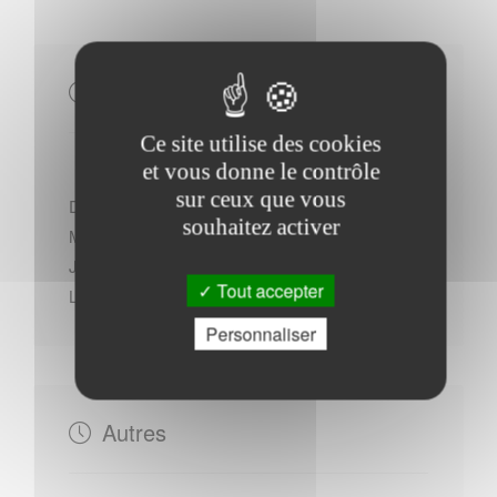
Horaires Mairie
Ce site utilise des cookies
et vous donne le contrôle
sur ceux que vous
Du Vendredi au Samedi : - 09h00 à 12h00
souhaitez activer
Mardi : - 09h00 à 12h00 - 14h30 à 17h30
Jeudi : - 09h00 à 12h00 - 14h30 à 17h30
Tout accepter
Lundi : - 09h00 à 12h00
Personnaliser
Autres