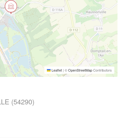
Leaflet
|
©
OpenStreetMap
Contributors
LE (54290)