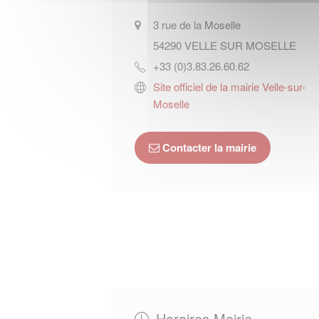
3 rue de la Moselle
54290
VELLE SUR MOSELLE
+33 (0)3.83.26.60.62
Site officiel de la mairie Velle-sur-
Moselle
Contacter la mairie
Horaires Mairie