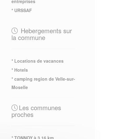
entreprises
* URSSAF
Hebergements sur
la commune
* Locations de vacances
* Hotels
* camping region de Velle-sur-
Moselle
Les communes
proches
* TONNOY à 3.16 km