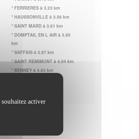
* FERRIERES à 3.23 km
* HAUSSONVILLE à 3.56 km
* SAINT MARD à 3.61 km
* DOMPTAIL EN L AIR à 3.95
km
* SAFFAIS à 3.97 km
* SAINT REMIMONT à 4.04 km
* BENNEY à 4.63 km
* VIGNEULLES à 5.40 km
 souhaitez activer