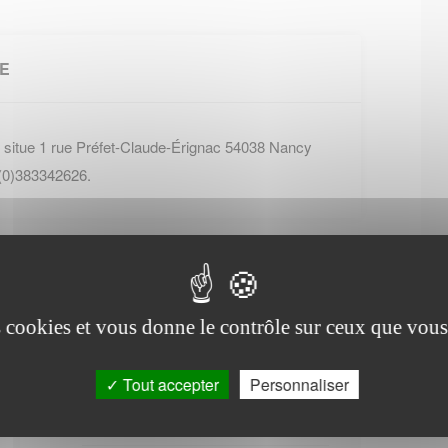
LE
 situe 1 rue Préfet-Claude-Érignac 54038 Nancy
 (0)383342626.
es cookies et vous donne le contrôle sur ceux que vous
Office de tourisme de
Tout accepter
Personnaliser
Velle-sur-Moselle