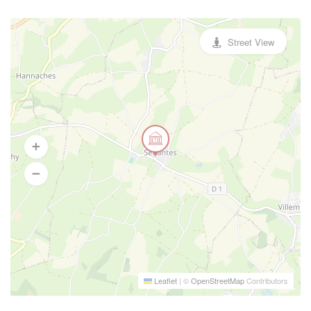
Street View
Leaflet
|
©
OpenStreetMap
Contributors