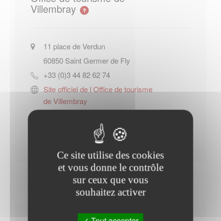
Villembray
11 place de Verdun
60850
Saint Germer de Fly
+33 (0)3 44 82 62 74
Site officiel de l Office de tourisme
de Villembray
Contacter l'office de tourisme
Ce site utilise des cookies
et vous donne le contrôle
sur ceux que vous
souhaitez activer
Tout accepter