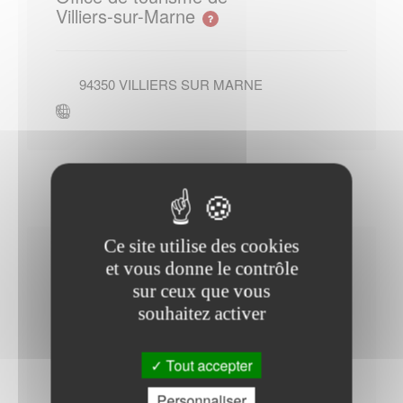
Villiers-sur-Marne
94350
VILLIERS SUR MARNE
Ce site utilise des cookies
Horaires Mairie
et vous donne le contrôle
sur ceux que vous
souhaitez activer
Du Lundi au Jeudi : - 08h30 à 12h00 - 13h30 à
Tout accepter
17h15
Personnaliser