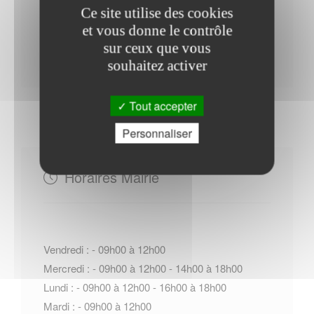
de Wœrth
Ce site utilise des cookies
et vous donne le contrôle
Contacter l'office de tourisme
sur ceux que vous
souhaitez activer
Tout accepter
Personnaliser
Horaires Mairie
Vendredi : - 09h00 à 12h00
Mercredi : - 09h00 à 12h00 - 14h00 à 18h00
Lundi : - 09h00 à 12h00 - 16h00 à 18h00
Mardi : - 09h00 à 12h00