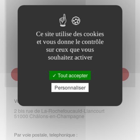
Ce site utilise des cookies
et vous donne le contrôle
sur ceux que vous
souhaitez activer
CAISSE D ALLOCATIONS FAMILIALES (CAF) DE LA
Tout accepter
MARNE - ACCUEIL DE CHÂLONS-EN-CHAMPAGNE
Personnaliser
Vous rendre sur place :
2 bis rue de La-Rochefoucauld-Liancourt
51000 Châlons-en-Champagne
Par voie postale, telephonique :