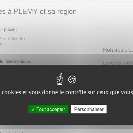
ales à PLEMY et sa region
r place :
Saint-Martin
lle
Horaires d'o
le, telephonique :
Lundi de 09:00
Mercredi de 09
cations familiales des
or
Brieuc Cedex 9
33 (0)969325252 (*)
es cookies et vous donne le contrôle sur ceux que vous
r place :
Tout accepter
Personnaliser
ncontour
ac
Horaires d'o