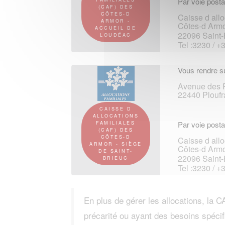
Par voie posta
(CAF) DES
CÔTES-D
Caisse d allo
ARMOR -
Côtes-d Arm
ACCUEIL DE
22096 Saint-
LOUDÉAC
Tel :3230 / +
Vous rendre su
Avenue des P
22440 Plouf
CAISSE D
ALLOCATIONS
Par voie posta
FAMILIALES
(CAF) DES
CÔTES-D
Caisse d allo
ARMOR - SIÈGE
Côtes-d Arm
DE SAINT-
22096 Saint-
BRIEUC
Tel :3230 / +
En plus de gérer les allocations, la C
précarité ou ayant des besoins spécif