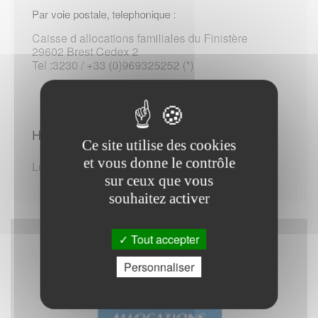
Par voie postale, telephonique :
Caisse d allocations familiales du Finistère
29602 Brest Cedex 2
Tel :3230 / +33 (0)969325252 (*)
Horaires d'ouverture :
Ce site utilise des cookies
et vous donne le contrôle
Lundi de 09:00 - 12:00 / 13:30 - 16:30
sur ceux que vous
souhaitez activer
Tout accepter
Personnaliser