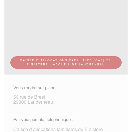
CAISSE D ALLOCATIONS FAMILIALES (CAF) DU
FINISTÈRE - ACCUEIL DE LANDERNEAU
Vous rendre sur place :
59 rue de Brest
29800 Landerneau
Par voie postale, telephonique :
Caisse d allocations familiales du Finistère