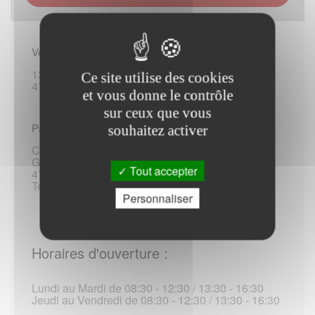
Vous rendre sur place :
13 rue du Docteur-Courret
Ce site utilise des cookies
47200 Marmande
et vous donne le contrôle
sur ceux que vous
Par voie postale, telephonique :
souhaitez activer
Caisse primaire d assurance maladie du Lot-et-
Garonne
Tout accepter
47914 Agen Cedex 9
Tel :3646 / +33 18 49 03 646 (*)
Personnaliser
Horaires d'ouverture :
Lundi au Mardi de 08:30 - 12:30 / 13:30 - 16:30
Jeudi au Vendredi de 08:30 - 12:30 / 13:30 - 16:30