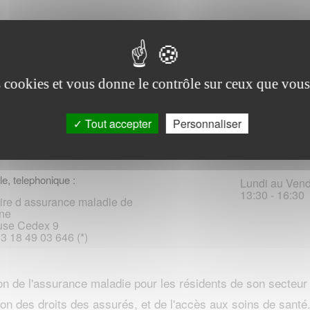
E EN COMMINGES et sa region
es cookies et vous donne le contrôle sur ceux que vous
r place :
Tout accepter
Personnaliser
Zola
-Gaudens
Horaires d'
le, telephonique :
Lundi au Vendr
13:30 - 16:30
ire d assurance maladie de
ne
use Cedex 9
33 18 49 03 646 (*)
n de l'assurance maladie pour les résidents de son secteur
on des droits des assurés, et de l'accès aux soins de santé