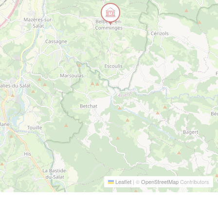
Leaflet
|
©
OpenStreetMap
Contributors