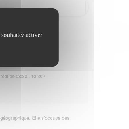
 souhaitez activer
ouverture :
edi de 08:30 - 12:30 /
 géographique. Elle s'occupe des
.