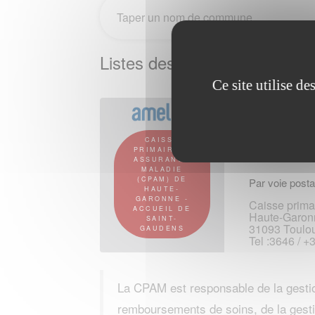
Listes des CPAM à BELBEZ
Ce site utilise d
Vous rendre su
2 rue Émile-
31807 Saint
CAISSE
PRIMAIRE D
ASSURANCE
MALADIE
(CPAM) DE
Par voie posta
HAUTE-
GARONNE -
Caisse prima
ACCUEIL DE
Haute-Garon
SAINT-
31093 Toulo
GAUDENS
Tel :3646 / +
La CPAM est responsable de la gestio
remboursements de soins, de la gesti