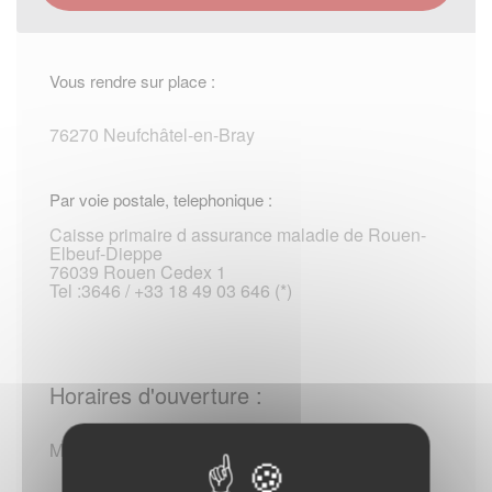
Vous rendre sur place :
76270 Neufchâtel-en-Bray
Par voie postale, telephonique :
Caisse primaire d assurance maladie de Rouen-
Elbeuf-Dieppe
76039 Rouen Cedex 1
Tel :3646 / +33 18 49 03 646 (*)
Horaires d'ouverture :
Mardi au Jeudi de 08:30 - 12:00 / 13:15 - 16:30