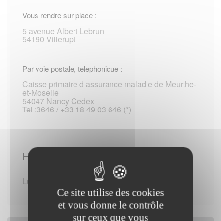
Vous rendre sur place :
5 avenue Albert Lebrun
54190 Villerupt
Par voie postale, telephonique :
Caisse primaire d assurance maladie de Meurthe-
et-Moselle
54047 Nancy Cedex
Tel :3646 / +33 18 49 03 646 (*)
Horaires d'ouverture :
Lundi de 09:15 - 12:00
Ce site utilise des cookies
et vous donne le contrôle
sur ceux que vous