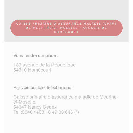
CAISSE PRIMAIRE D ASSURANCE MALADIE (CPAM)
DE MEURTHE-ET-MOSELLE - ACCUEIL DE
HOMÉCOURT
Vous rendre sur place :
137 avenue de la République
54310 Homécourt
Par voie postale, telephonique :
Caisse primaire d assurance maladie de Meurthe-
et-Moselle
54047 Nancy Cedex
Tel :3646 / +33 18 49 03 646 (*)