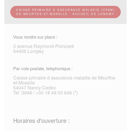
CAISSE PRIMAIRE D ASSURANCE MALADIE (CPAM)
DE MEURTHE-ET-MOSELLE - ACCUEIL DE LONGWY
Vous rendre sur place :
3 avenue Raymond-Poincaré
54406 Longwy
Par voie postale, telephonique :
Caisse primaire d assurance maladie de Meurthe-
et-Moselle
54047 Nancy Cedex
Tel :3646 / +33 18 49 03 646 (*)
Horaires d'ouverture :