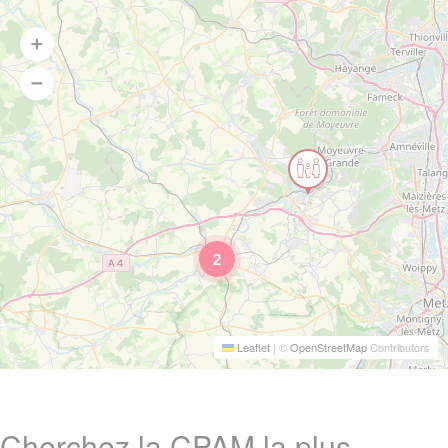
2
Leaflet
|
©
OpenStreetMap
Contributors
Cherchez la CPAM la plus