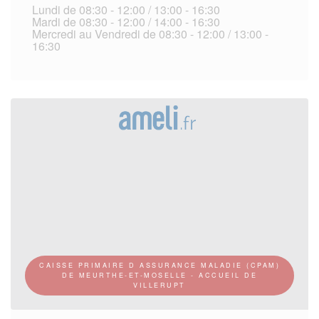
Lundi de 08:30 - 12:00 / 13:00 - 16:30
Mardi de 08:30 - 12:00 / 14:00 - 16:30
Mercredi au Vendredi de 08:30 - 12:00 / 13:00 -
16:30
CAISSE PRIMAIRE D ASSURANCE MALADIE (CPAM)
DE MEURTHE-ET-MOSELLE - ACCUEIL DE
VILLERUPT