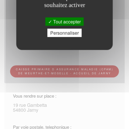
souhaitez activer
Tout accepter
Personnaliser
CAISSE PRIMAIRE D ASSURANCE MALADIE (CPAM)
DE MEURTHE-ET-MOSELLE - ACCUEIL DE JARNY
Vous rendre sur place :
19 rue Gambetta
54800 Jarny
Par voie postale, telephonique :