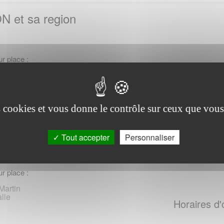
 et sa region
r place :
rd Hoche
Horaires d'
Brieuc Cedex 1
Lundi au Vendr
es cookies et vous donne le contrôle sur ceux que vous
le, telephonique :
14:00 - 17:00
33 18 49 03 646 (*)
Tout accepter
Personnaliser
r place :
Martin
lle
Horaires d'