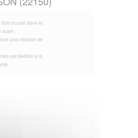
SON (22150)
rôle crucial dans le
 sujet :
xerce une mission de
mais est dédiée à la
anté.