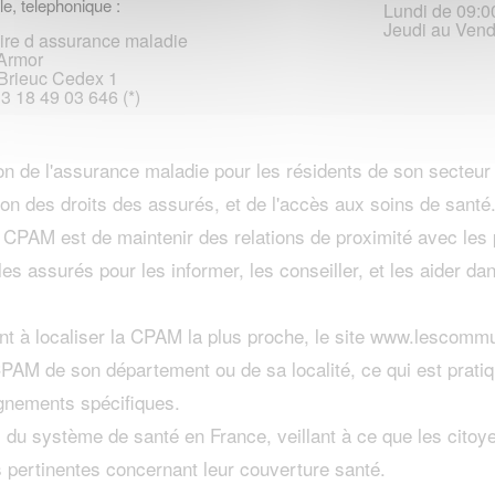
le, telephonique :
Lundi de 09:0
Jeudi au Vend
ire d assurance maladie
Armor
Brieuc Cedex 1
33 18 49 03 646 (*)
n de l'assurance maladie pour les résidents de son secteur
on des droits des assurés, et de l'accès aux soins de santé
a CPAM est de maintenir des relations de proximité avec les
les assurés pour les informer, les conseiller, et les aider d
t à localiser la CPAM la plus proche, le site www.lescommun
 CPAM de son département ou de sa localité, ce qui est prat
ignements spécifiques.
du système de santé en France, veillant à ce que les citoy
s pertinentes concernant leur couverture santé.