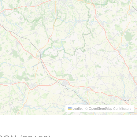
Leaflet
|
©
OpenStreetMap
Contributors