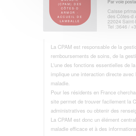
Par voie posta
(CPAM) DES
CÔTES-D
Caisse prima
ARMOR -
des Côtes-d 
ACCUEIL DE
22024 Saint-
LAMBALLE
Tel :3646 / +
La CPAM est responsable de la gestio
remboursements de soins, de la gesti
L'une des fonctions essentielles de l
implique une interaction directe avec 
maladie.
Pour les résidents en France cherchan
site permet de trouver facilement la
administratives ou obtenir des rense
La CPAM est donc un élément central 
maladie efficace et à des information