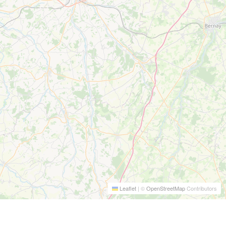
Leaflet
|
©
OpenStreetMap
Contributors