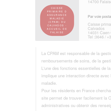
14700 Falais
CAISSE
PRIMAIRE D
ASSURANCE
Par voie posta
MALADIE
(CPAM) DU
Caisse prima
CALVADOS -
Calvados
ACCUEIL DE
14031 Caen 
FALAISE
Tel :3646 / +
La CPAM est responsable de la gestio
remboursements de soins, de la gesti
L'une des fonctions essentielles de l
implique une interaction directe avec 
maladie.
Pour les résidents en France cherchan
site permet de trouver facilement la
administratives ou obtenir des rense