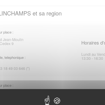
LINCHAMPS et sa region
r place :
d Jean-Moulin
Horaires d'
Cedex 9
Lundi au Vendr
le, telephonique :
13:30 - 16:30
33 18 49 03 646 (*)
r place :
1-Novembre
Horaires d'