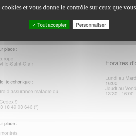
es cookies et vous donne le contrôle sur ceux que vous
le, telephonique :
Lundi au Vendr
13:30 - 16:30
ire d assurance maladie du
Tout accepter
Personnaliser
Cedex 9
33 18 49 03 646 (*)
r place :
 Europe
Horaires d'
lle-Saint-Clair
Lundi au Mardi
le, telephonique :
16:00
Jeudi au Vendr
ire d assurance maladie du
13:30 - 16:00
Cedex 9
33 18 49 03 646 (*)
r place :
émontrés