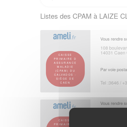
Listes des CPAM à LAIZE C
Vous rendre su
108 boulevar
14031 Caen 
CAISSE
PRIMAIRE D
ASSURANCE
MALADIE
Par voie posta
(CPAM) DU
CALVADOS -
SIÈGE DE
Tel :3646 / +
CAEN
Vous rendre su
16 rue du 1
14000 Caen
CAISSE
PRIMAIRE D