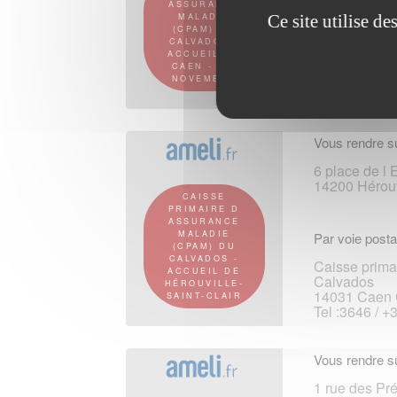
ASSURANCE
Ce site utilise d
MALADIE
Par voie posta
(CPAM) DU
CALVADOS -
Caisse prima
ACCUEIL DE
Calvados
CAEN - 11-
14031 Caen 
NOVEMBRE
Tel :3646 / +
Vous rendre su
6 place de l
14200 Hérouvi
CAISSE
PRIMAIRE D
ASSURANCE
MALADIE
Par voie posta
(CPAM) DU
CALVADOS -
Caisse prima
ACCUEIL DE
Calvados
HÉROUVILLE-
14031 Caen 
SAINT-CLAIR
Tel :3646 / +
Vous rendre su
1 rue des Pr