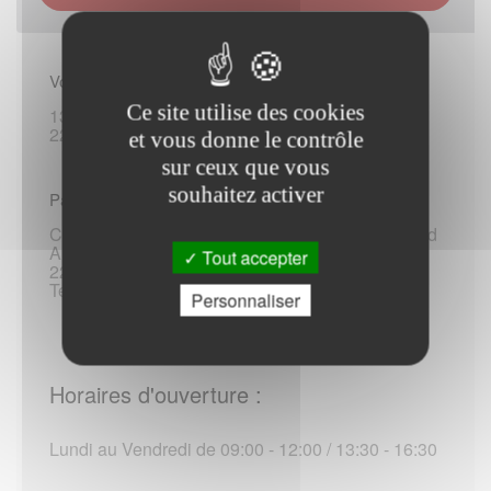
Vous rendre sur place :
Ce site utilise des cookies
13 boulevard Louis-Guilloux
22300 Lannion
et vous donne le contrôle
sur ceux que vous
souhaitez activer
Par voie postale, telephonique :
Caisse primaire d assurance maladie des Côtes-d
Armor
Tout accepter
22024 Saint-Brieuc Cedex 1
Tel :3646 / +33 18 49 03 646 (*)
Personnaliser
Horaires d'ouverture :
Lundi au Vendredi de 09:00 - 12:00 / 13:30 - 16:30