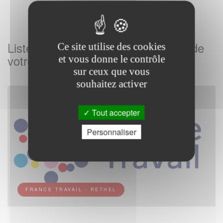
Listes des Agences France Travail de
Ce site utilise des cookies
votre commune
et vous donne le contrôle
sur ceux que vous
souhaitez activer
Tout accepter
Personnaliser
FRANCE TRAVAIL - RETHEL