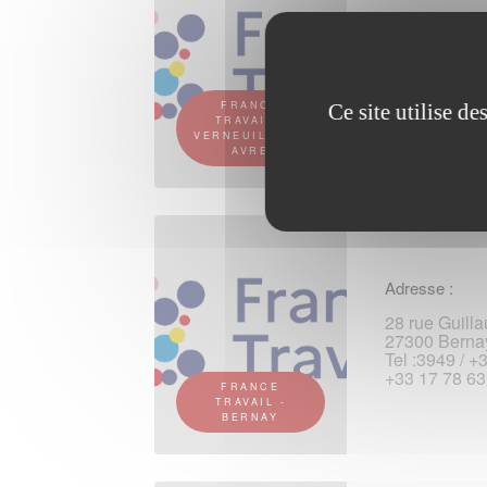
Adresse :
135 rue Port
27130 Verneu
Tel :3949 / +
FRANCE
Ce site utilise d
+33 17 78 63
TRAVAIL -
VERNEUIL-SUR-
AVRE
Adresse :
28 rue Guill
27300 Berna
Tel :3949 / +
+33 17 78 63
FRANCE
TRAVAIL -
BERNAY