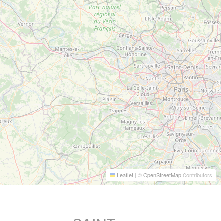
Leaflet
|
©
OpenStreetMap
Contributors