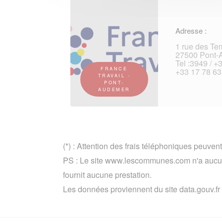
Adresse :
1 rue des T
27500 Pont-
Tel :3949 / +
FRANCE
+33 17 78 63
TRAVAIL -
PONT-
AUDEMER
(*) : Attention des frais téléphoniques peuvent
PS : Le site www.lescommunes.com n'a aucun
fournit aucune prestation.
Les données proviennent du site data.gouv.fr