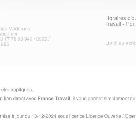
Horaires d'o
Travail - Po
emps-Modernes
Audemer
33 17 78 63 949 / 3995 /
Lundi au Vend
 995
 être appliqués.
 lien direct avec
France Travail
. Il vous permet simplement de v
 mise à jour du 13-12-2024 sous licence
Licence Ouverte / Ope