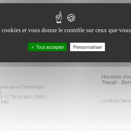
Horaires d'o
Travail - Ver
e-de-Mortagne
il-sur-Avre
33 17 78 63 949 / 3995 /
Lundi au Vend
es cookies et vous donne le contrôle sur ceux que vous
 995
Tout accepter
Personnaliser
Horaires d'o
Travail - Be
aume-de-la-Tremblaye
y
33 17 78 63 949 / 3995 /
Lundi au Vend
 995