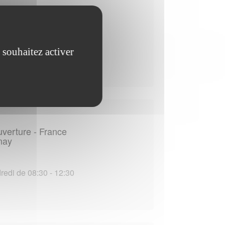
uverture - France
neuil-sur-Avre
redi de 08:30 - 12:30
 souhaitez activer
uverture - France
rnay
redi de 08:30 - 12:30