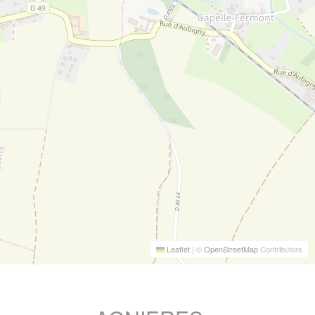
Leaflet
|
©
OpenStreetMap
Contributors