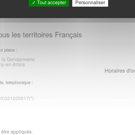
Tout accepter
Personnaliser
us les territoires Français
r place :
 la Gendarmerie
y-en-Artois
Horaires d'o
le, telephonique :
 (0)321220017(*)
 être appliqués.