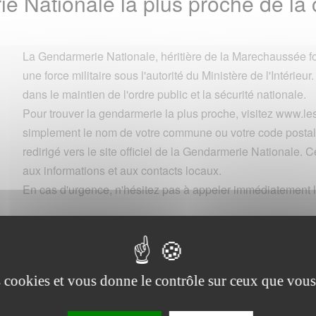
ie Nationale la plus proche de
La Gendarmerie Nationale, héritière de la Marechaussée fo
une force militaire sous l'autorité du Ministère de l'Intérieur.
dans le maintien de l'ordre public et la sécurité nationale.
Pour trouver la gendarmerie la plus proche, visitez www.
simplement le nom de votre commune ou votre code postal 
redirigé vers le site officiel de la Gendarmerie Nationale. Ce
aux informations et aux contacts locaux.
En cas d'urgence, n'hésitez pas à appeler immédiatement l
Commune
es cookies et vous donne le contrôle sur ceux que vous