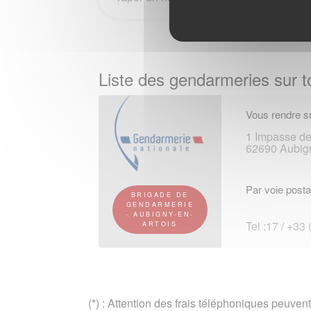
Liste des gendarmeries sur to
Vous rendre su
1 Impasse de
62690 Aubign
Par voie posta
BRIGADE DE
GENDARMERIE
- AUBIGNY-EN-
Tel :17 / +33
ARTOIS
(*) : Attention des frais téléphoniques peuvent