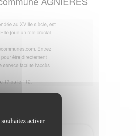
 la commune AGNIERES
ndée au XVIIIe siècle, est
 Elle joue un rôle crucial
lescommunes.com. Entrez
pour être directement
 service facilite l'accès
e 17 ou le 112.
 souhaitez activer