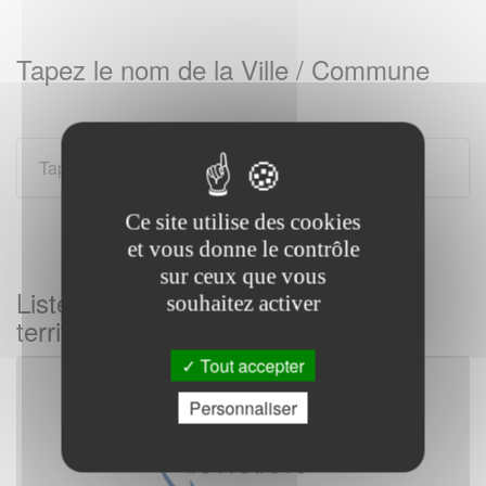
Tapez le nom de la Ville / Commune
Ce site utilise des cookies
et vous donne le contrôle
sur ceux que vous
Liste des gendarmeries sur tous les
souhaitez activer
territoires Français
Tout accepter
Personnaliser