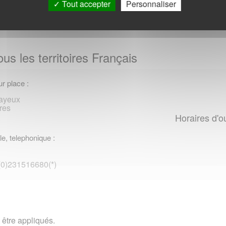
Tout accepter
Personnaliser
us les territoires Français
r place :
Bayeux
res
Horaires d'o
le, telephonique :
 (0)231516680(*)
 être appliqués.