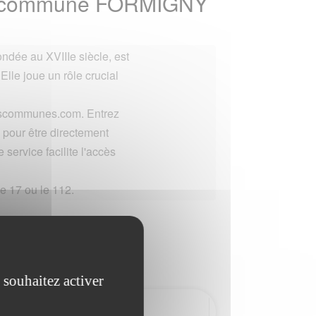
 la commune FORMIGNY
ndée au XVIIIe siècle, est
 Elle joue un rôle crucial
lescommunes.com. Entrez
pour être directement
 service facilite l'accès
e 17 ou le 112.
 souhaitez activer