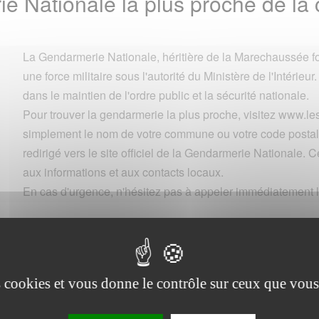
ie Nationale la plus proche de
La Gendarmerie Nationale, héritière de la Marechaussée fo
une force militaire sous l'autorité du Ministère de l'Intérieur.
dans le maintien de l'ordre public et la sécurité nationale.
Pour trouver la gendarmerie la plus proche, visitez www.
simplement le nom de votre commune ou votre code postal 
redirigé vers le site officiel de la Gendarmerie Nationale. Ce
aux informations et aux contacts locaux.
En cas d'urgence, n'hésitez pas à appeler immédiatement l
Commune
es cookies et vous donne le contrôle sur ceux que vous