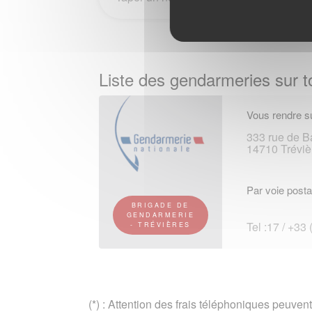
Liste des gendarmeries sur to
Vous rendre su
333 rue de 
14710 Tréviè
Par voie posta
BRIGADE DE
GENDARMERIE
Tel :17 / +33
- TRÉVIÈRES
(*) : Attention des frais téléphoniques peuvent