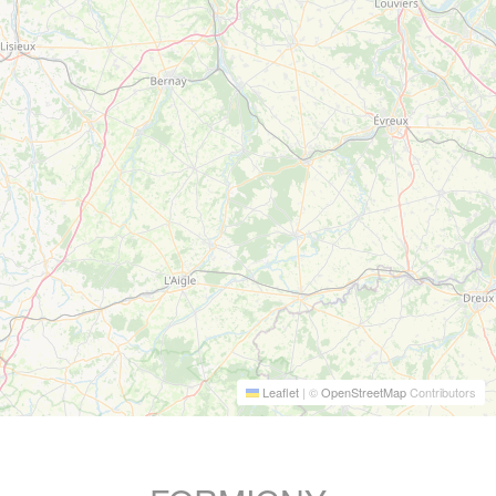
Leaflet
|
©
OpenStreetMap
Contributors