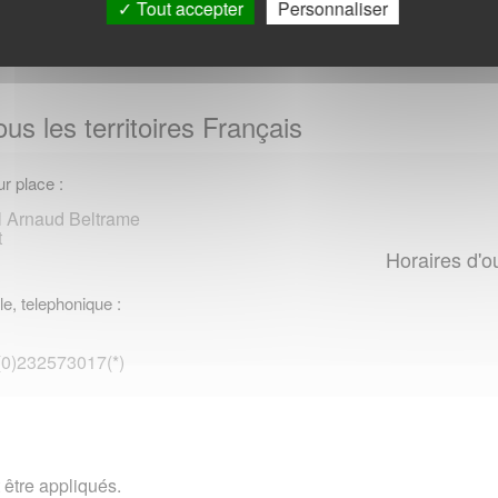
Tout accepter
Personnaliser
us les territoires Français
r place :
l Arnaud Beltrame
t
Horaires d'o
le, telephonique :
 (0)232573017(*)
 être appliqués.