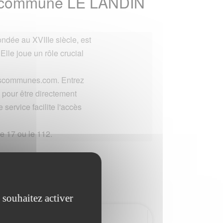
la commune LE LANDIN
ndée au XVIIIe siècle, est
 Elle joue un rôle crucial
lescommunes.com. Entrez
pour être directement
 service facilite l'accès
e 17 ou le 112.
 souhaitez activer