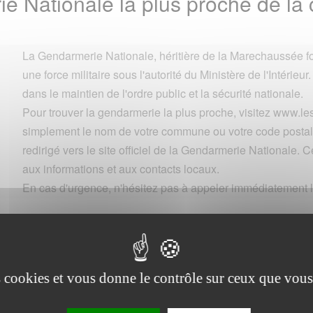
ie Nationale la plus proche de 
La Gendarmerie Nationale, héritière de la Marechaussée fo
une force militaire sous l'autorité du Ministère de l'Intérieur.
dans le maintien de l'ordre public et la sécurité nationale.
Pour trouver la gendarmerie la plus proche, visitez www.
simplement le nom de votre commune ou votre code postal 
redirigé vers le site officiel de la Gendarmerie Nationale. Ce
aux informations et aux contacts locaux.
En cas d'urgence, n'hésitez pas à appeler immédiatement l
Commune
es cookies et vous donne le contrôle sur ceux que vous