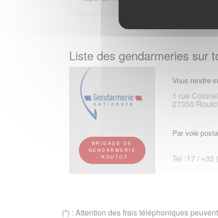
Liste des gendarmeries sur to
Vous rendre su
1 rue Colone
27350 Routo
Par voie posta
BRIGADE DE
GENDARMERIE
Tel :17 / +33
- ROUTOT
(*) : Attention des frais téléphoniques peuvent