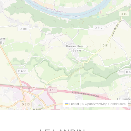
Leaflet
|
©
OpenStreetMap
Contributors