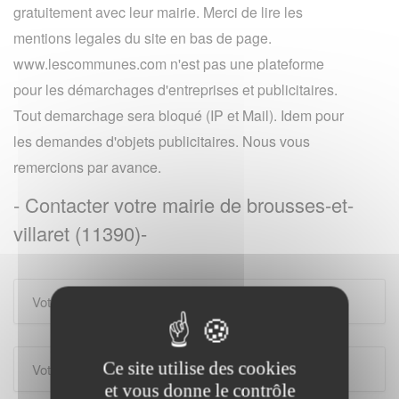
gratuitement avec leur mairie. Merci de lire les
mentions legales du site en bas de page.
www.lescommunes.com n'est pas une plateforme
pour les démarchages d'entreprises et publicitaires.
Tout demarchage sera bloqué (IP et Mail). Idem pour
les demandes d'objets publicitaires. Nous vous
remercions par avance.
- Contacter votre mairie de brousses-et-
villaret (11390)-
Ce site utilise des cookies
et vous donne le contrôle