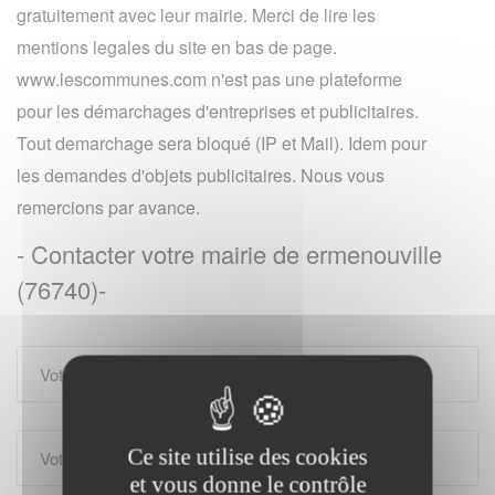
gratuitement avec leur mairie. Merci de lire les
mentions legales du site en bas de page.
www.lescommunes.com n'est pas une plateforme
pour les démarchages d'entreprises et publicitaires.
Tout demarchage sera bloqué (IP et Mail). Idem pour
les demandes d'objets publicitaires. Nous vous
remercions par avance.
- Contacter votre mairie de ermenouville
(76740)-
Ce site utilise des cookies
et vous donne le contrôle