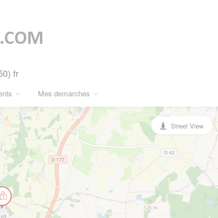
0) fr
ents
Mes demarches
Street View