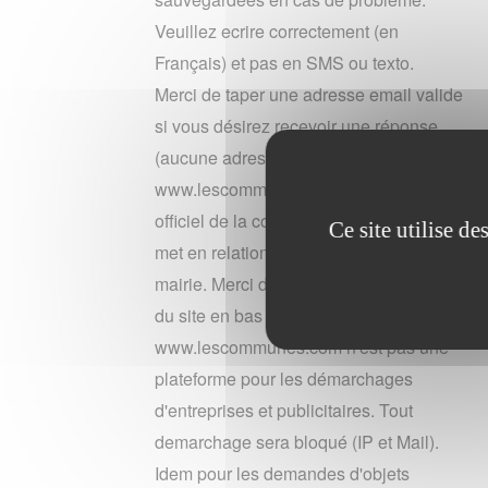
Veuillez ecrire correctement (en
Français) et pas en SMS ou texto.
Merci de taper une adresse email valide
si vous désirez recevoir une réponse
(aucune adresse n'est conservée).
www.lescommunes n'est pas le site
officiel de la commune lieuron. Il vous
Ce site utilise d
met en relation gratuitement avec leur
mairie. Merci de lire les mentions legales
du site en bas de page.
www.lescommunes.com n'est pas une
plateforme pour les démarchages
d'entreprises et publicitaires. Tout
demarchage sera bloqué (IP et Mail).
Idem pour les demandes d'objets