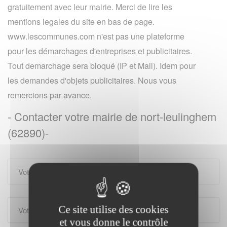
gratuitement avec leur mairie. Merci de lire les
mentions legales du site en bas de page.
www.lescommunes.com n'est pas une plateforme
pour les démarchages d'entreprises et publicitaires.
Tout demarchage sera bloqué (IP et Mail). Idem pour
les demandes d'objets publicitaires. Nous vous
remercions par avance.
- Contacter votre mairie de nort-leulinghem
(62890)-
Ce site utilise des cookies
et vous donne le contrôle