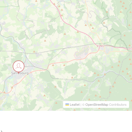
Leaflet
|
©
OpenStreetMap
Contributors