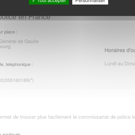
Tout accepter
Personnaliser
police en France
r place :
Général de Gaulle
bourg
Horaires d'o
Lundi au Dima
le, telephonique :
 (0)355160189(*)
et de trouver plus facilement le commissariat de police l
e appliqués.