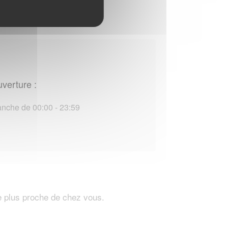
uverture :
nche de 00:00 - 23:59
e plus proche de chez vous.