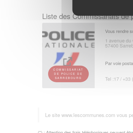
Liste des Commissariats de 
Vous rendre su
1 avenue du 
57400 Sarre
Par voie posta
COMMISSARIAT
DE POLICE DE
Tel :17 / +33
SARREBOURG
Le site www.lescommunes.com vous perm
(*) : Attention des frais téléphoniques peuvent êtr