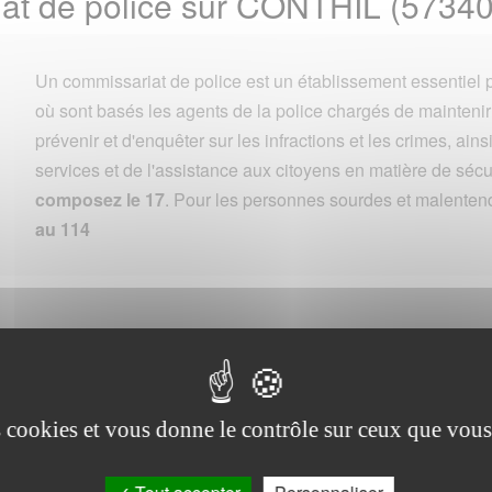
at de police sur CONTHIL (57340
Un commissariat de police est un établissement essentiel p
où sont basés les agents de la police chargés de maintenir l
prévenir et d'enquêter sur les infractions et les crimes, ains
services et de l'assistance aux citoyens en matière de sécu
composez le 17
. Pour les personnes sourdes et malenten
au 114
Commune
es cookies et vous donne le contrôle sur ceux que vous