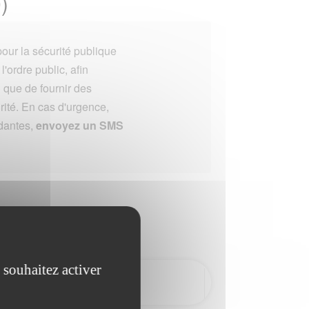
)
our la sécurité publique
'ordre public, afin
i que de fournir des
rité. En cas d'urgence,
dantes,
envoyez un SMS
 souhaitez activer