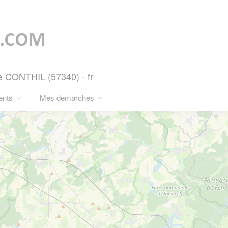
 CONTHIL (57340) - fr
ents
Mes demarches