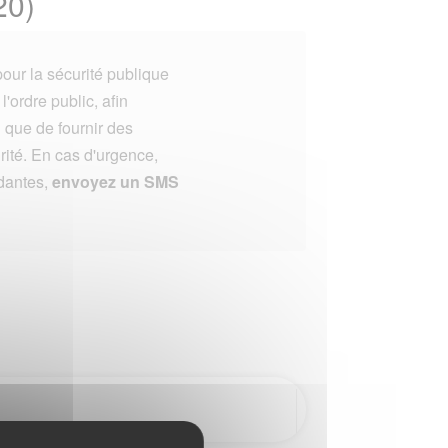
20)
our la sécurité publique
'ordre public, afin
i que de fournir des
rité. En cas d'urgence,
dantes,
envoyez un SMS