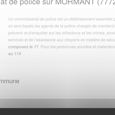
iat de police sur MORMANT (777
Un commissariat de police est un établissement essentiel p
où sont basés les agents de la police chargés de maintenir l
prévenir et d'enquêter sur les infractions et les crimes, ains
services et de l'assistance aux citoyens en matière de sécu
composez le 17
. Pour les personnes sourdes et malenten
au 114
Commune