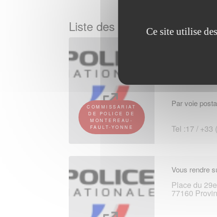
Liste des Commissariats de 
Ce site utilise d
Vous rendre su
5 avenue du 
77130 Monte
Par voie posta
COMMISSARIAT
DE POLICE DE
MONTEREAU-
Tel :17 / +33
FAULT-YONNE
Vous rendre su
Place du 29
77160 Provi