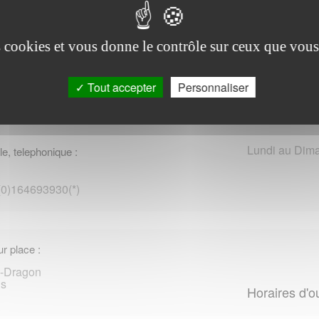
police en France
es cookies et vous donne le contrôle sur ceux que vous
r place :
Tout accepter
Personnaliser
Maréchal-Leclerc
reau-Fault-Yonne
Horaires d'o
Lundi au Dima
le, telephonique :
 (0)164693930(*)
r place :
e-Dragon
ns
Horaires d'o