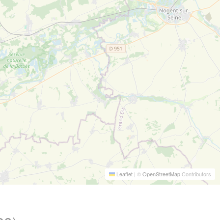
Leaflet
|
©
OpenStreetMap
Contributors