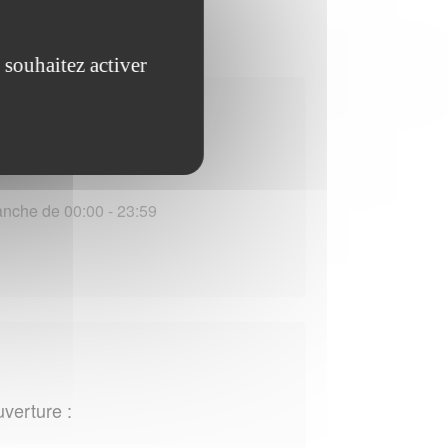
 souhaitez activer
uverture :
nche de 00:00 - 23:59
uverture :