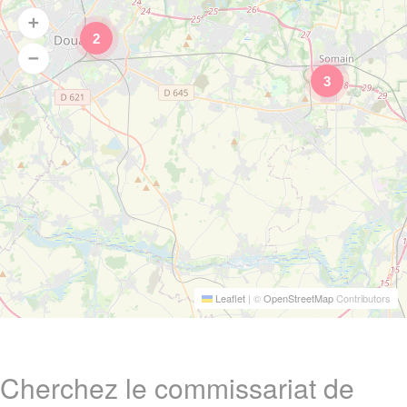
2
3
Leaflet
|
©
OpenStreetMap
Contributors
Cherchez le commissariat de