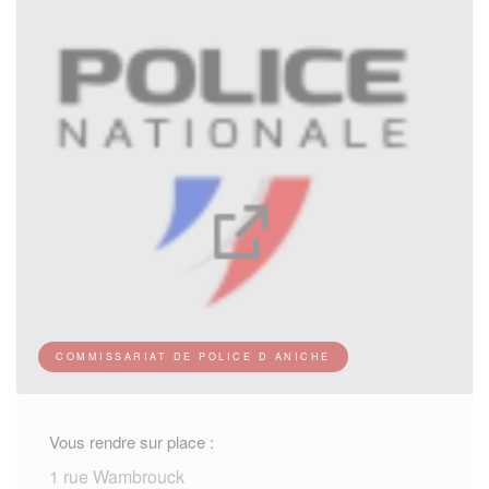
COMMISSARIAT DE POLICE D ANICHE
Vous rendre sur place :
1 rue Wambrouck