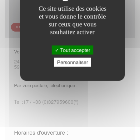
Ce site utilise des cookies
et vous donne le contrôle
sur ceux que vous
COMMISSARIAT DE POLICE D AUBY
souhaitez activer
Tout accepter
Vous rendre sur place :
24-26 rue Jean Jacques Rousseau
Personnaliser
59950 Auby
Par voie postale, telephonique :
Tel :17 / +33 (0)327959600(*)
Horaires d'ouverture :