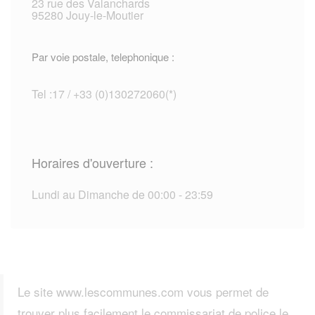
23 rue des Valanchards
95280 Jouy-le-Moutier
Par voie postale, telephonique :
Tel :17 / +33 (0)130272060(*)
Horaires d'ouverture :
Lundi au Dimanche de 00:00 - 23:59
Le site www.lescommunes.com vous permet de
trouver plus facilement le commissariat de police le