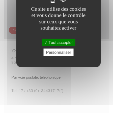
Ce site utilise des cookies
et vous donne le contrôle
sur ceux que vous
souhaitez activer
COMMISSARIAT DE POLICE DE CERGY
Tout accepter
Vous rendre sur place :
Personnaliser
4 rue de la Croix-des-Maheux
95000 Cergy
Par voie postale, telephonique :
Tel :17 / +33 (0)134431717(*)