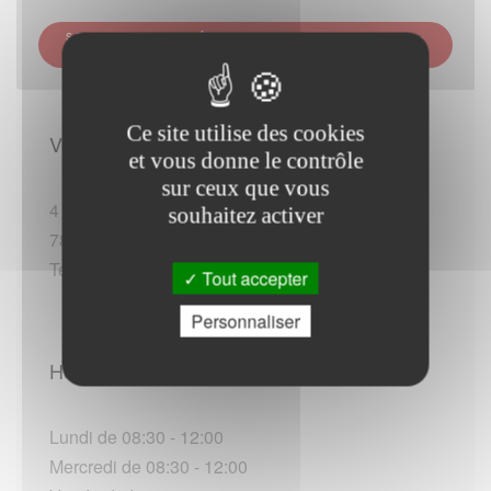
SERVICE DES IMPÔTS DES ENTREPRISES (SIE) -
HOUILLES
Ce site utilise des cookies
Vous rendre sur place :
et vous donne le contrôle
sur ceux que vous
4 rue du Docteur Zamehof
souhaitez activer
78800 Houilles
Tel :+33 (0)130918860 (*)
Tout accepter
Personnaliser
Horaires d'ouverture :
Lundi de 08:30 - 12:00
Mercredi de 08:30 - 12:00