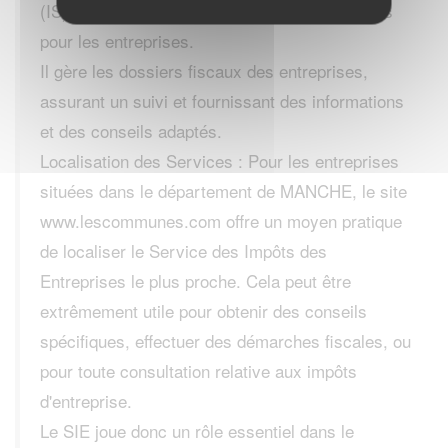
(IS), et d'autres obligations fiscales pertinentes
pour les entreprises.
Il gère les dossiers fiscaux des entreprises,
assurant un suivi et fournissant des informations
et des conseils adaptés.
Localisation des Services : Pour les entreprises
situées dans le département de MANCHE, le site
www.lescommunes.com offre un moyen pratique
de localiser le Service des Impôts des
Entreprises le plus proche. Cela peut être
extrêmement utile pour obtenir des conseils
spécifiques, effectuer des démarches fiscales, ou
pour toute consultation relative aux impôts
d'entreprise.
Le SIE joue donc un rôle essentiel dans le