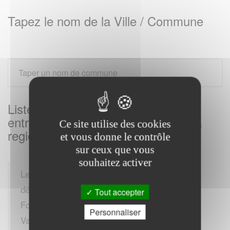
Tapez le nom de la Ville / Commune
Listes des Services des impôts des
entreprises sur BENOITVILLE et sa
Ce site utilise des cookies
region
et vous donne le contrôle
sur ceux que vous
souhaitez activer
Le SIE offre une assistance pour diverses
démarches fiscales, comme la Cotisation
Tout accepter
Foncière des Entreprises (CFE), la Taxe sur la
Personnaliser
Valeur Ajoutée (TVA), l'Impôt sur les Sociétés