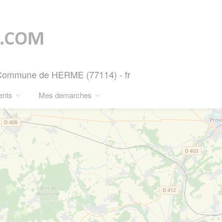
- Commune de HERME (77114) - fr
ents
Mes demarches