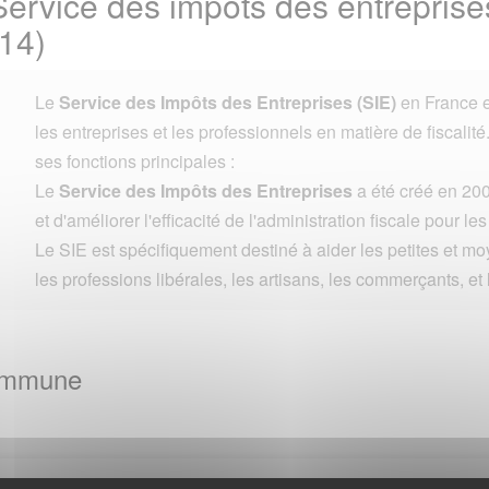
ervice des impôts des entreprises
14)
Le
Service des Impôts des Entreprises (SIE)
en France e
les entreprises et les professionnels en matière de fiscalité
ses fonctions principales :
Le
Service des Impôts des Entreprises
a été créé en 200
et d'améliorer l'efficacité de l'administration fiscale pour le
Le SIE est spécifiquement destiné à aider les petites et m
les professions libérales, les artisans, les commerçants, et 
Commune