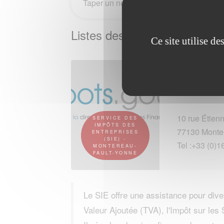
Listes des Services des imp
Ce site utilise d
Vous rendre
10 rue Étienn
SERVICE DES
IMPÔTS DES
77130 Monte
ENTREPRISES
(SIE) -
Tel :+33 (0)1
MONTEREAU-
FAULT-YONNE
Le SIE offre une assistance pour div
Valeur Ajoutée (TVA), l'Impôt sur les 