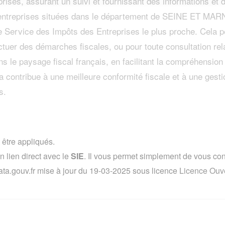
prises, assurant un suivi et fournissant des informations et
s entreprises situées dans le département de SEINE ET M
le Service des Impôts des Entreprises le plus proche. Cela p
ctuer des démarches fiscales, ou pour toute consultation rel
s le paysage fiscal français, en facilitant la compréhension
a contribue à une meilleure conformité fiscale et à une gesti
s.
 être appliqués.
lien direct avec le
SIE
. Il vous permet simplement de vous conne
ata.gouv.fr mise à jour du 19-03-2025 sous licence
Licence Ouve