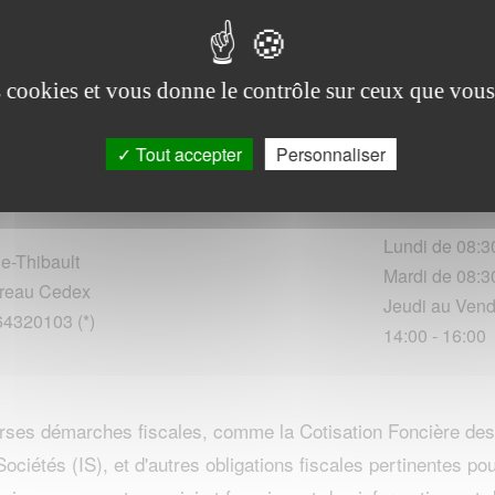
ôts des entreprises sur HERME et sa regio
es cookies et vous donne le contrôle sur ceux que vous
Tout accepter
Personnaliser
Horaires d'o
 sur place :
Lundi de 08:3
e-Thibault
Mardi de 08:30
reau Cedex
Jeudi au Vendr
64320103 (*)
14:00 - 16:00
erses démarches fiscales, comme la Cotisation Foncière des 
Sociétés (IS), et d'autres obligations fiscales pertinentes pou