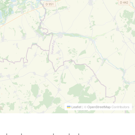
Leaflet
|
©
OpenStreetMap
Contributors