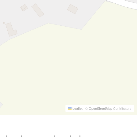
Leaflet
|
©
OpenStreetMap
Contributors