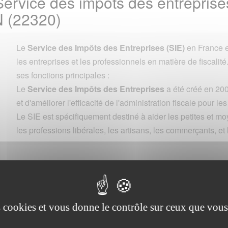
ervice des impôts des entreprises
 (22320)
Le
Service des Impôts des Entreprises (SIE)
en France e
les entreprises et les professionnels en matière de fiscalité
ses fonctions principales :
Le
Service des Impôts des Entreprises
a été créé en 200
et d'améliorer l'efficacité de l'administration fiscale pour le
Le SIE est spécifiquement destiné à aider les petites et m
les professions libérales, les artisans, les commerçants, et 
Commune
es cookies et vous donne le contrôle sur ceux que vous