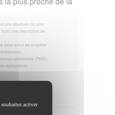
 la plus proche de la
st une structure clé pour
. Voici une description de
6 dans le but de simplifier
s entreprises.
oyennes entreprises (PME),
les agriculteurs.
 souhaitez activer