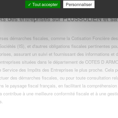
Tout accepter
Personnaliser
ôts des entreprises sur PLUSSULIEN et sa
erses démarches fiscales, comme la Cotisation Foncière des 
Sociétés (IS), et d'autres obligations fiscales pertinentes pou
prises, assurant un suivi et fournissant des informations et
es entreprises situées dans le département de COTES D AR
le Service des Impôts des Entreprises le plus proche. Cela p
ctuer des démarches fiscales, ou pour toute consultation rel
s le paysage fiscal français, en facilitant la compréhension
a contribue à une meilleure conformité fiscale et à une gesti
s.