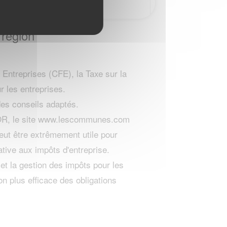
 region
Entreprises (CFE), la Taxe sur la
r les entreprises.
 des conseils adaptés.
MOR, le site www.lescommunes.com
eut être extrêmement utile pour
ative aux impôts d'entreprise.
 et la gestion des impôts pour les
on plus efficace des obligations