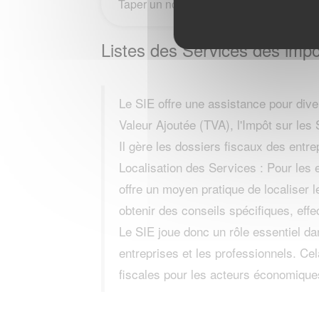
Listes des Services des imp
Le SIE offre une assistance pour div
Valeur Ajoutée (TVA), l'Impôt sur les 
Il gère les dossiers fiscaux des entre
Localisation des Services : Pour l
offre un moyen pratique de localiser 
obtenir des conseils spécifiques, effe
Le SIE joue donc un rôle essentiel dan
entreprises et les professionnels. Cel
fiscales pour les acteurs économique