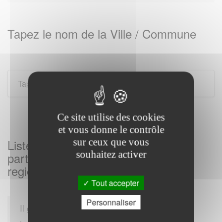
Tapez le nom de la Ville / Commune
Ce site utilise des cookies
et vous donne le contrôle
sur ceux que vous
Listes des Services des impôts aux
souhaitez activer
particuliers sur ARGANCON et sa
region
Tout accepter
Personnaliser
Il gère également les impôts locaux, comme la