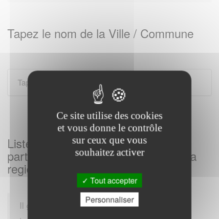
Tapez le nom de la Ville / Commune
Ce site utilise des cookies
et vous donne le contrôle
sur ceux que vous
Listes des Services des impôts aux
souhaitez activer
particuliers sur COURTILLERS et sa
region
Tout accepter
Personnaliser
Il gère également les impôts locaux, comme la