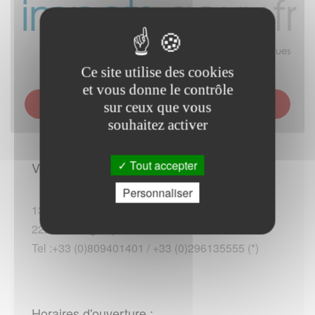
Ce site utilise des cookies
et vous donne le contrôle
SERVICE DES IMPÔTS DES PARTICULIERS (SIP) -
sur ceux que vous
GUINGAMP
souhaitez activer
Tout accepter
Vous rendre sur place :
Personnaliser
13 avenue Kennedy
22200 Guingamp
Tel :+33 (0)809401401 / +33 (0)296135555 (*)
Horaires d'ouverture :