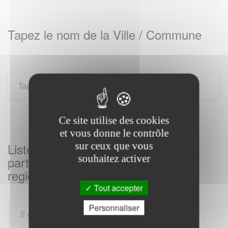
Tapez le nom de la Ville / Commune
Ce site utilise des cookies
et vous donne le contrôle
sur ceux que vous
Listes des Services des impôts aux
souhaitez activer
particuliers sur WAVIGNIES et sa
region
Tout accepter
Personnaliser
Il gère également les impôts locaux, comme la