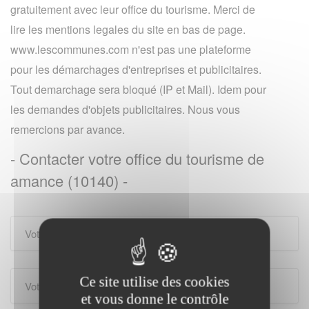
gratuitement avec leur office du tourisme. Merci de
lire les mentions legales du site en bas de page.
www.lescommunes.com n'est pas une plateforme
pour les démarchages d'entreprises et publicitaires.
Tout demarchage sera bloqué (IP et Mail). Idem pour
les demandes d'objets publicitaires. Nous vous
remercions par avance.
- Contacter votre office du tourisme de
amance (10140) -
Ce site utilise des cookies
et vous donne le contrôle