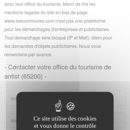
avec leur office du tourisme. Merci de lire les
mentions legales du site en bas de page.
www.lescommunes.com n'est pas une plateforme
pour les démarchages d'entreprises et publicitaires.
Tout demarchage sera bloqué (IP et Mail). Idem pour
les demandes d'objets publicitaires. Nous vous
remercions par avance.
- Contacter votre office du tourisme de
antist (65200) -
Ce site utilise des cookies
et vous donne le contrôle