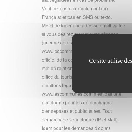
Veuillez ecrire correctement (en
Français) et pas en SMS ou texto.
Merci de taper une adresse email valide
si vous désirez recevoir une réponse
(aucune adresse n'est conservée).
www.lescommunes n'est pas le site
officiel de la commune bazens. Il vous
Ce site utilise d
met en relation gratuitement avec leur
office du tourisme. Merci de lire les
mentions legales du site en bas de page.
www.lescommunes.com n'est pas une
plateforme pour les démarchages
d'entreprises et publicitaires. Tout
demarchage sera bloqué (IP et Mail).
Idem pour les demandes d'objets