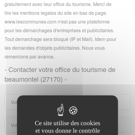
gratuitement avec leur office du tourisme. Merci de
lire les mentions legales du site en bas de page.
www.lescommunes.com n'est pas une plateforme
pour les démarchages d'entreprises et publicitaires.
Tout demarchage sera bloqué (IP et Mail). Idem pour
les demandes d'objets publicitaires. Nous vous
remercions par avance.
- Contacter votre office du tourisme de
beaumontel (27170) -
Ce site utilise des cookies
et vous donne le contrôle