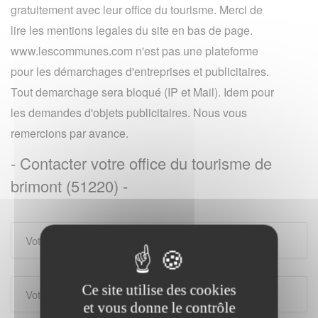
gratuitement avec leur office du tourisme. Merci de
lire les mentions legales du site en bas de page.
www.lescommunes.com n'est pas une plateforme
pour les démarchages d'entreprises et publicitaires.
Tout demarchage sera bloqué (IP et Mail). Idem pour
les demandes d'objets publicitaires. Nous vous
remercions par avance.
- Contacter votre office du tourisme de
brimont (51220) -
Ce site utilise des cookies
et vous donne le contrôle