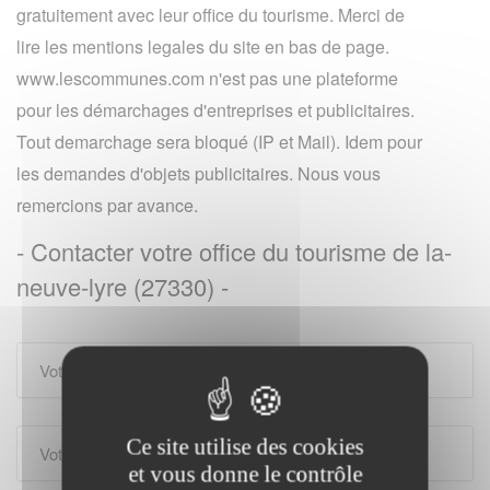
gratuitement avec leur office du tourisme. Merci de
lire les mentions legales du site en bas de page.
www.lescommunes.com n'est pas une plateforme
pour les démarchages d'entreprises et publicitaires.
Tout demarchage sera bloqué (IP et Mail). Idem pour
les demandes d'objets publicitaires. Nous vous
remercions par avance.
- Contacter votre office du tourisme de la-
neuve-lyre (27330) -
Ce site utilise des cookies
et vous donne le contrôle