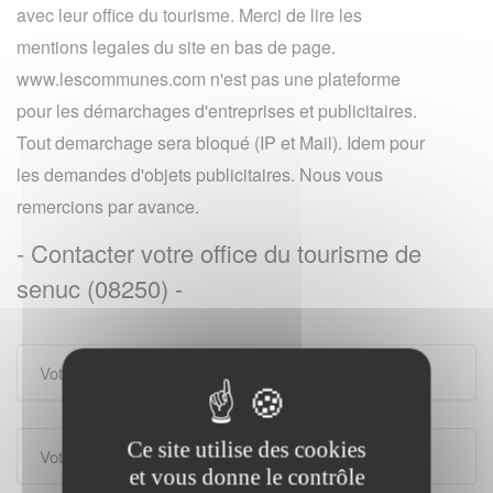
avec leur office du tourisme. Merci de lire les
mentions legales du site en bas de page.
www.lescommunes.com n'est pas une plateforme
pour les démarchages d'entreprises et publicitaires.
Tout demarchage sera bloqué (IP et Mail). Idem pour
les demandes d'objets publicitaires. Nous vous
remercions par avance.
- Contacter votre office du tourisme de
senuc (08250) -
Ce site utilise des cookies
et vous donne le contrôle