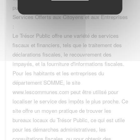
publique.
Services Offerts aux Citoyens et aux Entreprises
:
Le Trésor Public offre une variété de services
fiscaux et financiers, tels que le traitement des
déclarations fiscales, le recouvrement des
impayés, et la fourniture d'informations fiscales.
Pour les habitants et les entreprises du
département SOMME, le site
www.lescommunes.com peut être utilisé pour
localiser le service des impôts le plus proche. Ce
site offre un moyen pratique de trouver les
bureaux locaux du Trésor Public, ce qui est utile
pour les démarches administratives, les
consultations fiscales, ou pour obtenir des