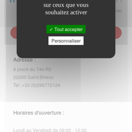
sur ceux que vous
souhaitez activer
Tout accepter
TRÉSORERIE HOSPITALIÈRE DE SAINT-BRIEUC -
LAMBALLE - PAIMPOL
Personnaliser
Adresse :
8 place du 74e Rit
22000 Saint-Brieuc
Tel :+33 (0)296772126
Horaires d'ouverture :
Lundi au Vendredi de 09:00 - 12:00