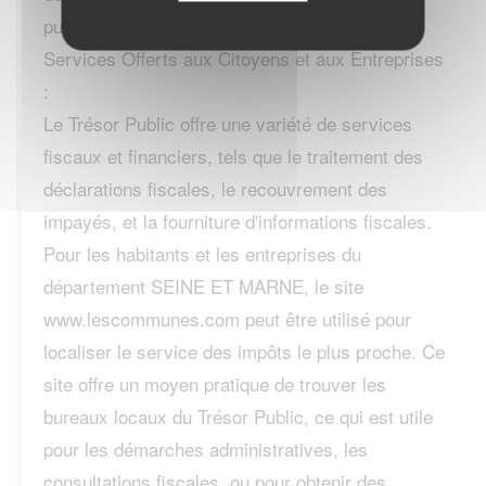
publique.
Services Offerts aux Citoyens et aux Entreprises
:
Le Trésor Public offre une variété de services
fiscaux et financiers, tels que le traitement des
déclarations fiscales, le recouvrement des
impayés, et la fourniture d'informations fiscales.
Pour les habitants et les entreprises du
département SEINE ET MARNE, le site
www.lescommunes.com peut être utilisé pour
localiser le service des impôts le plus proche. Ce
site offre un moyen pratique de trouver les
bureaux locaux du Trésor Public, ce qui est utile
pour les démarches administratives, les
consultations fiscales, ou pour obtenir des