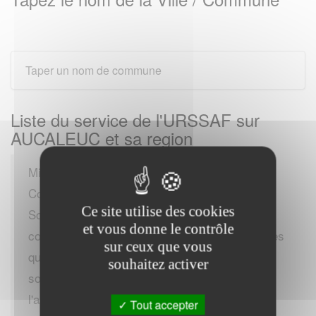
Liste du service de l'URSSAF sur
AUCALEUC et sa region
Missions Principales :
Collecte des Contributions et Cotisations
Ce site utilise des cookies
Sociales : L'URSSAF est responsable de la
et vous donne le contrôle
collecte des cotisations et contributions sociales
sur ceux que vous
qui financent le régime général de la sécurité
souhaitez activer
sociale. Cela inclut les cotisations pour
l'assurance maladie, les allocations familiales,
Tout accepter