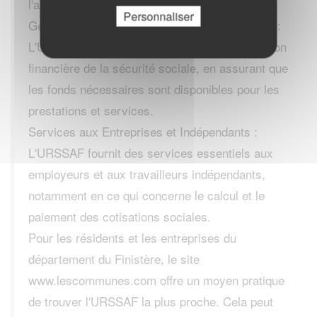
l'assurance vieillesse, et l'assurance chômage.
Personnaliser
Gestion de la Trésorerie de la Sécurité Sociale :
L'URSSAF joue un rôle important dans la gestion
financière de la sécurité sociale, en assurant que
les fonds nécessaires sont disponibles pour les
prestations et services.
Services aux Entreprises et Indépendants :
L'URSSAF fournit des services essentiels aux
employeurs et aux travailleurs indépendants,
notamment en ce qui concerne le calcul et le
paiement des cotisations sociales.
Pour les résidents et les entreprises du
département du Finistère, le site
www.lescommunes.com offre un moyen pratique
de trouver l'URSSAF la plus proche. Cela peut