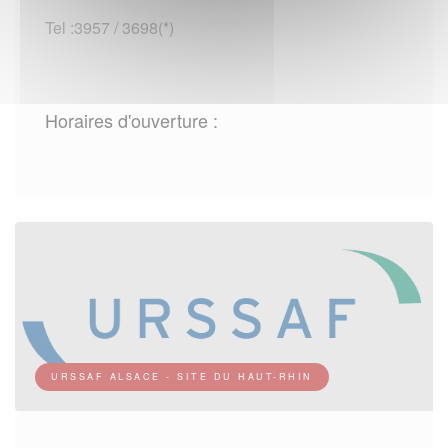
Tel :3957 / 3698(*)
Horaires d'ouverture :
URSSAF ALSACE - SITE DU HAUT-RHIN