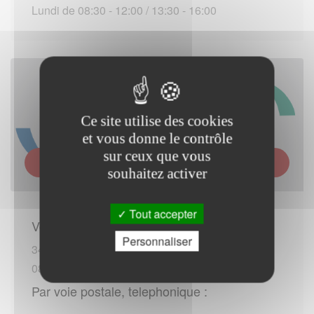
Lundi de 08:30 - 12:00 / 13:30 - 16:00
Ce site utilise des cookies
et vous donne le contrôle
sur ceux que vous
URSSAF CHAMPAGNE-ARDENNE - SITE DES
ARDENNES
souhaitez activer
Tout accepter
Vous rendre sur place :
Personnaliser
34 bis rue Ferroul
08000 Charleville-Mézières
Par voie postale, telephonique :